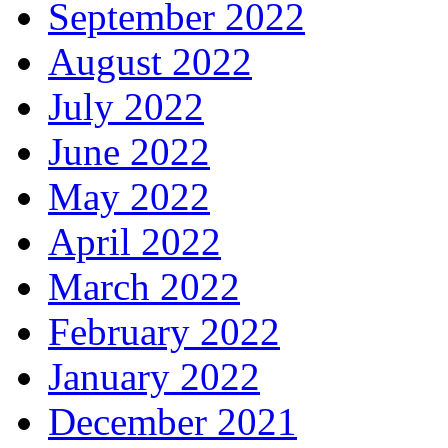
September 2022
August 2022
July 2022
June 2022
May 2022
April 2022
March 2022
February 2022
January 2022
December 2021