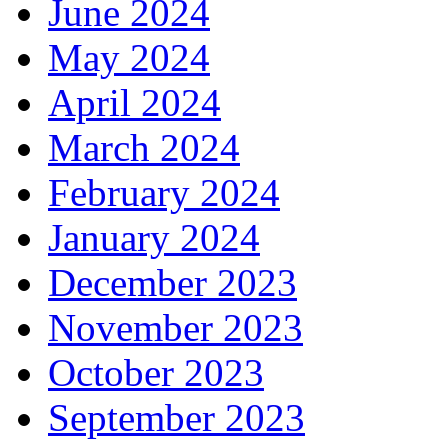
June 2024
May 2024
April 2024
March 2024
February 2024
January 2024
December 2023
November 2023
October 2023
September 2023