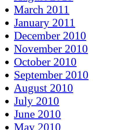
March 2011
January 2011
December 2010
November 2010
October 2010
September 2010
August 2010
July 2010
June 2010
May 2010