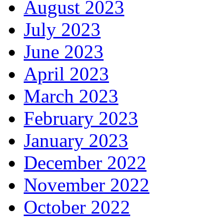
August 2023
July 2023
June 2023
April 2023
March 2023
February 2023
January 2023
December 2022
November 2022
October 2022