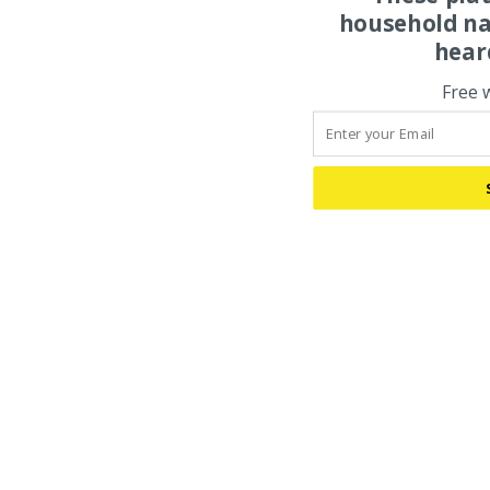
household na
hear
Free 