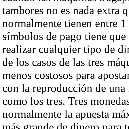
tambores no es nada extra 
normalmente tienen entre 1 
símbolos de pago tiene que
realizar cualquier tipo de d
de los casos de las tres máq
menos costosos para apostar
con la reproducción de una
como los tres. Tres monedas 
normalmente la apuesta máx
más grande de dinero para t