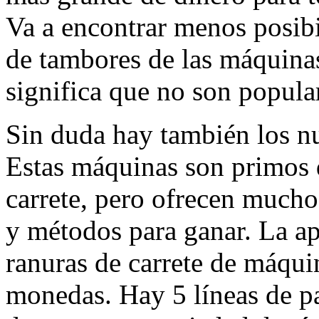
Va a encontrar menos posibil
de tambores de las máquinas
significa que no son popula
Sin duda hay también los nu
Estas máquinas son primos 
carrete, pero ofrecen mucho
y métodos para ganar. La a
ranuras de carrete de máqu
monedas. Hay 5 líneas de pa