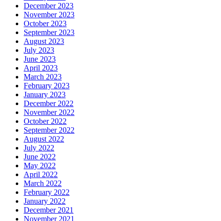
December 2023
November 2023
October 2023
September 2023
August 2023
July 2023
June 2023
April 2023
March 2023
February 2023
January 2023
December 2022
November 2022
October 2022
September 2022
August 2022
July 2022
June 2022
May 2022
April 2022
March 2022
February 2022
January 2022
December 2021
November 2021