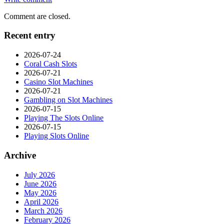
Comment are closed.
Recent entry
2026-07-24
Coral Cash Slots
2026-07-21
Casino Slot Machines
2026-07-21
Gambling on Slot Machines
2026-07-15
Playing The Slots Online
2026-07-15
Playing Slots Online
Archive
July 2026
June 2026
May 2026
April 2026
March 2026
February 2026