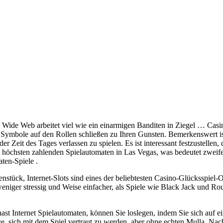
 Wide Web arbeitet viel wie ein einarmigen Banditen in Ziegel … Casin
 Symbole auf den Rollen schließen zu Ihren Gunsten. Bemerkenswert i
er Zeit des Tages verlassen zu spielen. Es ist interessant festzustellen
 höchsten zahlenden Spielautomaten in Las Vegas, was bedeutet zweifell
ten-Spiele .
nstück, Internet-Slots sind eines der beliebtesten Casino-Glücksspiel-O
eniger stressig und Weise einfacher, als Spiele wie Black Jack und Roul
ast Internet Spielautomaten, können Sie loslegen, indem Sie sich auf ei
e, sich mit dem Spiel vertraut zu werden, aber ohne echten Mulla. Na