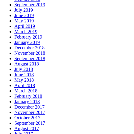
September 2019
July 2019
June 2019
May 2019
April 2019
March 2019
February 2019
January 2019
December 2018
November 2018
September 2018
August 2018
July 2018
June 2018
May 2018
April 2018
March 2018
February 2018
January 2018
December 2017
November 2017
October 2017
September 2017
August 2017
July 2017