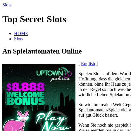
Slots
Top Secret Slots
HOME
Slots
An Spielautomaten Online
[
English
]
Spielen Slots auf dem World
Hoffnung, dass die gleichen
können, ohne Ihr Haus zu jed
in der Regel so hoch wie die
wirkliche Leben Spielautoma
So wie ihre realen Welt Gege
Spielautomaten-Spiele viel w
auf gut Glück basiert.
Wenn Sie noch nie gespielt h
Weise werden Sie in der Lag