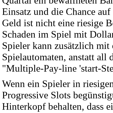
Quartal ein bewaffneten Ban
Einsatz und die Chance auf
Geld ist nicht eine riesige 
Schaden im Spiel mit Dolla
Spieler kann zusätzlich mit
Spielautomaten, anstatt all 
"Multiple-Pay-line 'start-St
Wenn ein Spieler in riesigen 
Progressive Slots begünsti
Hinterkopf behalten, dass e