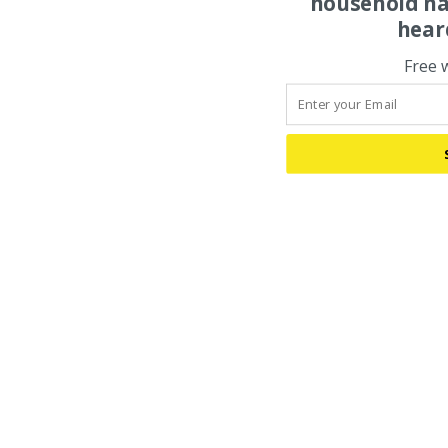
household na
hear
Free 