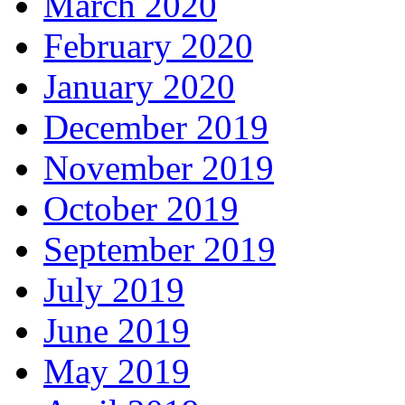
March 2020
February 2020
January 2020
December 2019
November 2019
October 2019
September 2019
July 2019
June 2019
May 2019