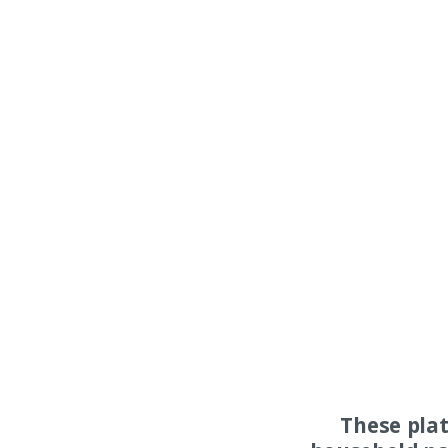
These pla