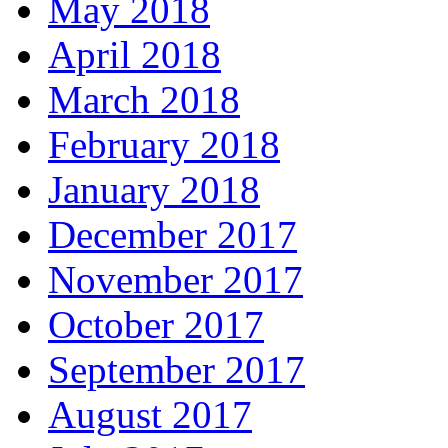
May 2018
April 2018
March 2018
February 2018
January 2018
December 2017
November 2017
October 2017
September 2017
August 2017