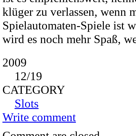
klüger zu verlassen, wenn m
Spielautomaten-Spiele ist w
wird es noch mehr Spaß, wen
2009
12
/19
CATEGORY
Slots
Write comment
Comment are closed.