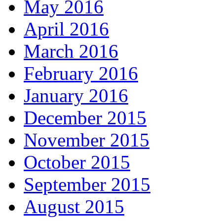
May 2016
April 2016
March 2016
February 2016
January 2016
December 2015
November 2015
October 2015
September 2015
August 2015