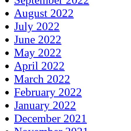
August 2022
July 2022
June 2022
May 2022
April 2022
March 2022
February 2022
January 2022
December 2021