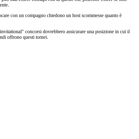
ente.
o giocare con un compagno chiedono un host scommesse quanto è
nvitational" concorsi dovrebbero assicurare una posizione in cui il
ndi offrono questi tornei.