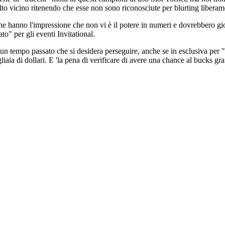
lto vicino ritenendo che esse non sono riconosciute per blurting liberam
hine hanno l'impressione che non vi è il potere in numeri e dovrebber
to" per gli eventi Invitational.
 tempo passato che si desidera perseguire, anche se in esclusiva per "i
iaia di dollari. E 'la pena di verificare di avere una chance al bucks gra