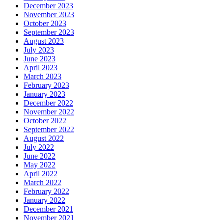
December 2023
November 2023
October 2023
September 2023
August 2023
July 2023
June 2023
April 2023
March 2023
February 2023
January 2023
December 2022
November 2022
October 2022
September 2022
August 2022
July 2022
June 2022
May 2022
April 2022
March 2022
February 2022
January 2022
December 2021
November 2021