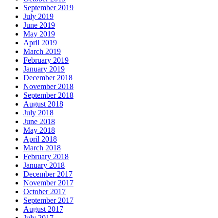
September 2019
July 2019
June 2019
May 2019
April 2019
March 2019
February 2019
January 2019
December 2018
November 2018
September 2018
August 2018
July 2018
June 2018
May 2018
April 2018
March 2018
February 2018
January 2018
December 2017
November 2017
October 2017
September 2017
August 2017
July 2017