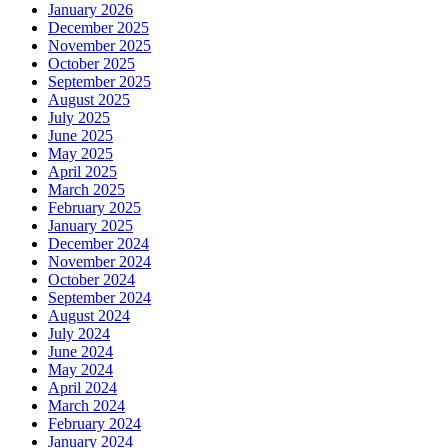
January 2026
December 2025
November 2025
October 2025
September 2025
August 2025
July 2025
June 2025
May 2025
April 2025
March 2025
February 2025
January 2025
December 2024
November 2024
October 2024
September 2024
August 2024
July 2024
June 2024
May 2024
April 2024
March 2024
February 2024
January 2024