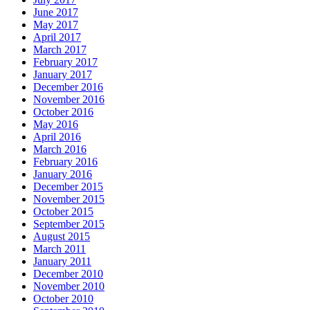
June 2017
May 2017
April 2017
March 2017
February 2017
January 2017
December 2016
November 2016
October 2016
May 2016
April 2016
March 2016
February 2016
January 2016
December 2015
November 2015
October 2015
September 2015
August 2015
March 2011
January 2011
December 2010
November 2010
October 2010