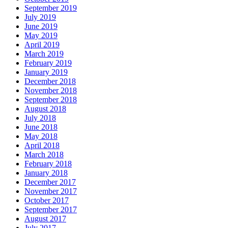
September 2019
July 2019
June 2019
May 2019
April 2019
March 2019
February 2019
January 2019
December 2018
November 2018
September 2018
August 2018
July 2018
June 2018
May 2018
April 2018
March 2018
February 2018
January 2018
December 2017
November 2017
October 2017
September 2017
August 2017
July 2017