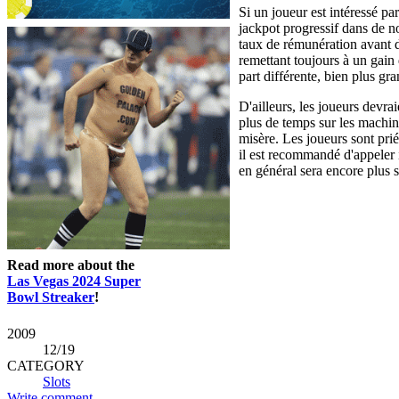
Si un joueur est intéressé pa
jackpot progressif dans de n
taux de rémunération avant d
remettant toujours à un gain
part différente, bien plus gr
D'ailleurs, les joueurs devra
plus de temps sur les machines
misère. Les joueurs sont prié
il est recommandé d'appeler i
en général sera encore plus si
Read more about the
Las Vegas 2024 Super
Bowl Streaker
!
2009
12
/19
CATEGORY
Slots
Write comment