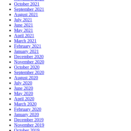
October 2021
September 2021
August 2021
July 2021
June 2021
May 2021
April 2021
March 2021
February 2021
January 2021
December 2020
November 2020
October 2020
September 2020
August 2020
July 2020
June 2020
May 2020
April 2020
March 2020
February 2020
January 2020
December 2019
November 2019
October 2019